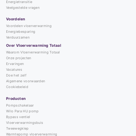
Energietransitie
Veelgestelde vragen
Voordelen
Voordelen vloerverwarming
Energiebesparing
Verduurzamen
Over Vloerverwarming Totaal
Waarom Vloerverwarming Totaal
Onze projecten
Ervaringen
Vacatures
Doe het zelf
Algemene voorwaarden
Cookiebeleid
Producten
Pompschakelaar
Wilo Para HU pomp
Bypass ventiel
Vloerverwarmingsbuis
Tweewegklep
Warmtepomp vloerverwarming