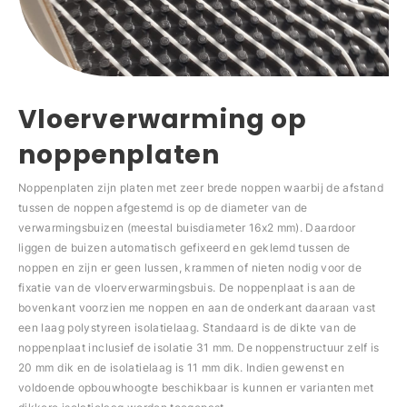
Vloerverwarming op
noppenplaten
Noppenplaten zijn platen met zeer brede noppen waarbij de afstand
tussen de noppen afgestemd is op de diameter van de
verwarmingsbuizen (meestal buisdiameter 16x2 mm). Daardoor
liggen de buizen automatisch gefixeerd en geklemd tussen de
noppen en zijn er geen lussen, krammen of nieten nodig voor de
fixatie van de vloerverwarmingsbuis. De noppenplaat is aan de
bovenkant voorzien me noppen en aan de onderkant daaraan vast
een laag polystyreen isolatielaag. Standaard is de dikte van de
noppenplaat inclusief de isolatie 31 mm. De noppenstructuur zelf is
20 mm dik en de isolatielaag is 11 mm dik. Indien gewenst en
voldoende opbouwhoogte beschikbaar is kunnen er varianten met