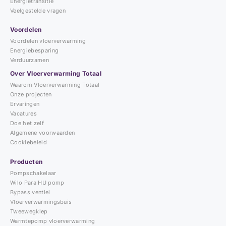
Energietransitie
Veelgestelde vragen
Voordelen
Voordelen vloerverwarming
Energiebesparing
Verduurzamen
Over Vloerverwarming Totaal
Waarom Vloerverwarming Totaal
Onze projecten
Ervaringen
Vacatures
Doe het zelf
Algemene voorwaarden
Cookiebeleid
Producten
Pompschakelaar
Wilo Para HU pomp
Bypass ventiel
Vloerverwarmingsbuis
Tweewegklep
Warmtepomp vloerverwarming