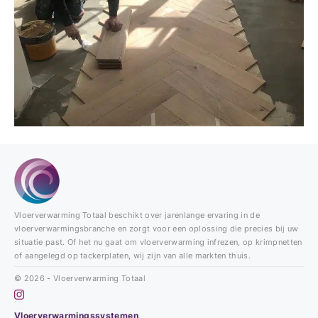
Vloerverwarming Totaal beschikt over jarenlange ervaring in de
vloerverwarmingsbranche en zorgt voor een oplossing die precies bij uw
situatie past. Of het nu gaat om vloerverwarming infrezen, op krimpnetten
of aangelegd op tackerplaten, wij zijn van alle markten thuis.
© 2026 - Vloerverwarming Totaal
Vloerverwarmingssystemen