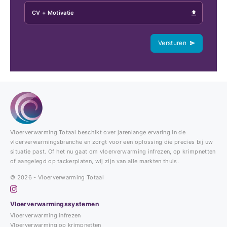
CV + Motivatie
Versturen
Vloerverwarming Totaal beschikt over jarenlange ervaring in de
vloerverwarmingsbranche en zorgt voor een oplossing die precies bij uw
situatie past. Of het nu gaat om vloerverwarming infrezen, op krimpnetten
of aangelegd op tackerplaten, wij zijn van alle markten thuis.
© 2026 - Vloerverwarming Totaal
Vloerverwarmingssystemen
Vloerverwarming infrezen
Vloerverwarming op krimpnetten