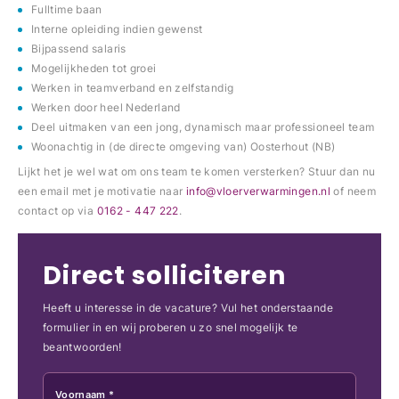
Fulltime baan
Interne opleiding indien gewenst
Bijpassend salaris
Mogelijkheden tot groei
Werken in teamverband en zelfstandig
Werken door heel Nederland
Deel uitmaken van een jong, dynamisch maar professioneel team
Woonachtig in (de directe omgeving van) Oosterhout (NB)
Lijkt het je wel wat om ons team te komen versterken? Stuur dan nu
een email met je motivatie naar
info@vloerverwarmingen.nl
of neem
contact op via
0162 - 447 222
.
Direct solliciteren
Heeft u interesse in de vacature? Vul het onderstaande
formulier in en wij proberen u zo snel mogelijk te
beantwoorden!
Voornaam *